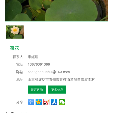
荷花
聯系人：
李經理
電話：
13676361366
郵箱：
shenghehuahui@163.com
地址：
山東省濰坊市青州市黃樓街道辦事處盧李村
留言咨詢
更多信息
分享：