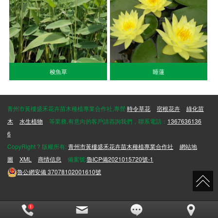
梭魚草
睡蓮
青州市黃樓盛禾花卉苗木種植專業合作社,專營
時令草花
宿根花卉
綠化苗
木
水生植物
等業務,有意向的客戶請咨詢我們，聯系電話：
1367636136
6
CopyRight ? 版權所有:
青州市黃樓盛禾花卉苗木種植專業合作社
網站地
圖
XML
商情信息
備案號:
魯ICP備2021015720號-1
魯公網安備
37078102001610號