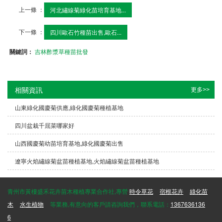
上一條 ：
河北繡線菊綠化苗培育基地...
下一條 ：
四川歐石竹種苗出售,歐石...
關鍵詞：
吉林酢漿草種苗批發
相關資訊
更多>>
山東綠化國慶菊供應,綠化國慶菊種植基地
四川盆栽千屈菜哪家好
山西國慶菊幼苗培育基地,綠化國慶菊出售
遼寧火焰繡線菊盆苗種植基地,火焰繡線菊盆苗種植基地
青州市黃樓盛禾花卉苗木種植專業合作社,專營
時令草花
宿根花卉
綠化苗
木
水生植物
等業務,有意向的客戶請咨詢我們，聯系電話：
1367636136
6