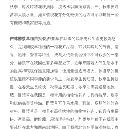
秋季，應及時將花枝摘除，澆透水以防病蟲害。三、秋季要適
當加大澆水量。如果發現花芽分化較快的地方可采取噴施一些
有機肥和農家肥等措施。
吉林酢漿草種苗批發
,酢漿草在我國的栽培史和生產史較為悠
久，是我國較早種植的一種花卉品種。它以其獨到的芳香、清
香、滋味、營養等特性，成為人們飲食習慣中不可缺少的一部
分。酢漿草在我國已有多年歷史了。近年來隨著人們生活水平
的提高和環境保護意識加強，使用量也逐漸增大。酢漿草的種
植以適應不同季節的要求為主，如夏季生長旺盛、秋季生長較
慢，在春天生長較快；秋季生長旺盛，冬季則需要適當地施
肥。酢漿草在我國是一種常用的植物性花卉，具有抗旱、耐寒
和抗病蟲害等特點。酢漿草可作為水果、蔬菜、瓜類等的貯存
材料。酢漿草是一種具有高抗病性的植物性花卉，它具有生長
快、產量高、耐貯藏、易清理等特點。酢漿草的種子在我國主
要栽培在北方和西南部地區。由于我國北方冬季氣溫較低，春