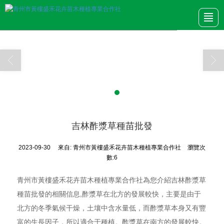
首頁
產品展示
關于我們
新聞動態
公司圖冊
行業資訊
聯系我們
吉林酢漿草種苗批發
2023-09-30
來自:
青州市黃樓盛禾花卉苗木種植專業合作社
瀏覽次
數:6
青州市黃樓盛禾花卉苗木種植專業合作社為您介紹吉林酢漿草
種苗批發的相關信息,酢漿草在北方的發展較快，主要是由于
北方的冬季氣候干燥，土壤中含水量低，而酢漿草本身又有豐
富的生長因子，所以適合于種植。酢漿草在南方的發展較快。