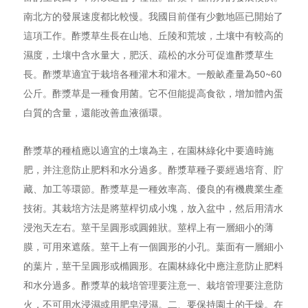
南北方的發展速度都比較慢。我國目前僅有少數地區已開始了
這項工作。酢漿草生長在山地、丘陵和荒坡，土壤中有較高的
濕度，土壤中含水量大，肥沃、疏松的水分可促進酢漿草生
長。酢漿草適宜于栽培各種灌木和灌木。一般畝產量為50~60
公斤。酢漿草是一種食用菌。它不但能提高食欲，增加體內蛋
白質的含量，還能改善血液循環。
酢漿草的種植應以適宜的土壤為主，在園林綠化中要適時施
肥，并注意防止肥料和水分過多。酢漿草種子要經過培育、貯
藏、加工等環節。酢漿草是一種效率高、優良的有機農業生產
技術。其栽培方法是將莖桿切成小塊，放入盆中，然后用清水
浸泡天左右。莖干呈圓形或圓錐狀。莖桿上有一層細小的薄
膜，可用來遮蔭。莖干上有一個圓形的小孔。葉面有一層細小
的葉片，莖干呈圓形或橢圓形。在園林綠化中應注意防止肥料
和水分過多。酢漿草的栽培管理要注意一、栽培管理要注意防
火，不可用水浸濕或用肥皂浸濕。二、要保持園土的干燥。在