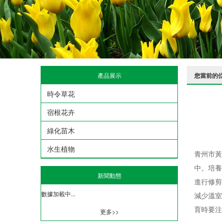
產品展示
您當前的
時令草花
宿根花卉
綠化苗木
水生植物
青州市黃
中。培養
新聞動態
進行修剪
數據加載中...
減少溫室
育時要注
更多>>