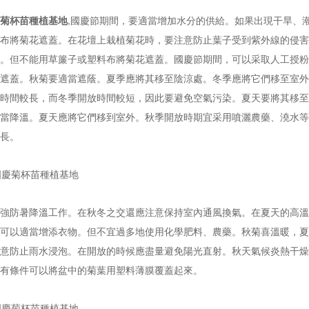
菊杯苗種植基地
,國慶節期間，要適當增加水分的供給。如果出現干旱、
布將菊花遮蓋。在花壇上栽植菊花時，要注意防止葉子受到紫外線的侵害
。但不能用草簾子或塑料布將菊花遮蓋。國慶節期間，可以采取人工授粉
遮蓋。秋菊要適當遮蔭。夏季應將其移至陰涼處。冬季應將它們移至室外
時間較長，而冬季開放時間較短，因此要避免空氣污染。夏天要將其移至
當降溫。夏天應將它們移到室外。秋季開放時期宜采用噴灑農藥、澆水等
長。
強防暑降溫工作。在秋冬之交還應注意保持室內通風換氣。在夏天的高溫
可以適當增添衣物。但不宜過多地使用化學肥料、農藥。秋菊喜溫暖，夏
意防止雨水浸泡。在開放的時候應盡量避免陽光直射。秋天氣候炎熱干燥
有條件可以將盆中的菊葉用塑料薄膜覆蓋起來。