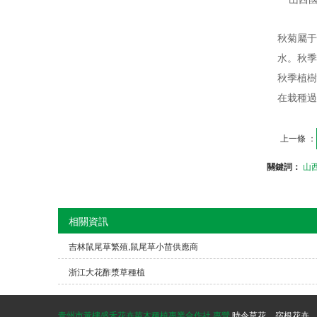
秋菊屬于
水。秋季
秋季植樹
在栽種過
上一條 ：
關鍵詞：
山
相關資訊
吉林鼠尾草繁殖,鼠尾草小苗供應商
浙江大花酢漿草種植
青州市黃樓盛禾花卉苗木種植專業合作社,專營
時令草花
宿根花卉