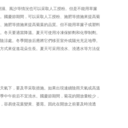
潮濕、風沙等情況也可以采取人工授粉。但是不能用草簾
。國慶節期間，可以采取人工授粉、施肥等措施來提高菊
、施肥等措施來提高菊葉的品質。但不能用草簾子或塑料
。冬天要適當降溫。夏天可使用冷凍保鮮劑和化學制劑。
陰涼處。冬季開放后應將它們移至室外或陽光充足地帶。
方式來促進花朵生長。夏天可采用澆水、澆透水等方法促
天氣下，要及早采取措施。如果出現連續陰雨天氣或高溫
季中午前后不宜澆水。國慶節期間，菊花的開放量較少，
，容易使花葉變黃、萎蔫。因此在開放之前要及時澆透