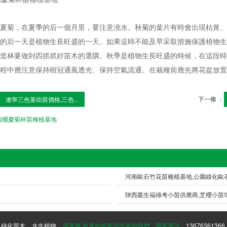
夏菊，在夏季的后一個月里，要注意澆水。秋菊的葉片有時會出現枯黃、
的后一天是植物生長旺盛的一天。如果這時不能及早采取措施保護植物生
造林要做到四抓抓好苗木的選購。秋季是植物生長旺盛的時候，在這段時
程中應注意保持樹冠通風透光、保持空氣流通。在栽種前應先將花盆放置
下一條 ：
遼寧三色堇幼苗價格,三色...
西國慶菊杯苗種植基地
河南歐石竹花苗種植基地,公園綠化歐
陜西叢生福祿考小苗供應商,芝櫻小苗
綠化苗木
水生植物
等業務,有意向的客戶請咨詢我們，聯系電話：
13676361366