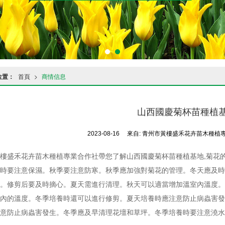
位置：
首頁
>
商情信息
山西國慶菊杯苗種植
2023-08-16
來自:
青州市黃樓盛禾花卉苗木種植
樓盛禾花卉苗木種植專業合作社帶您了解山西國慶菊杯苗種植基地,菊花
時要注意保濕。秋季要注意防寒。秋季應加強對菊花的管理。冬天應及時
。修剪后要及時摘心。夏天需進行清理。秋天可以適當增加溫室內溫度。
內的溫度。冬季培養時還可以進行修剪。夏天培養時應注意防止病蟲害發
意防止病蟲害發生。冬季應及早清理花壇和草坪。冬季培養時要注意澆水