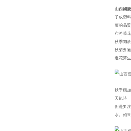
山西國慶
子或塑料
葉的品質
布將菊花
秋季開放
秋菊要適
進花芽生
秋季應加
天氣時，
但是要注
水。如果