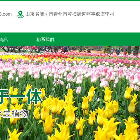
3.com
山東省濰坊市青州市黃樓街道辦事處盧李村
資訊
聯系我們