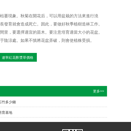
枯萎現象。秋菊在開花后，可以用盆栽的方法來進行澆
長發育就會造成死亡。因此，要做好秋季植樹造林工作。
間里，要選擇適宜的苗木。要注意培育適當大小的花盆。
于陰涼處。如果不慎將花盆弄破，則會使植株受損。
遼寧紅花酢漿草價格
更多>>
石竹多少錢
培育基地