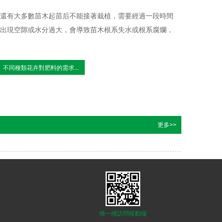
還有大多數苗木起苗后不能接著栽植，需要經過一段時間
出現空隙或水分過大，會導致苗木根系失水或根系腐爛，
不同種類花卉對肥料的需求...
更多>>
掃一掃訪問移動端