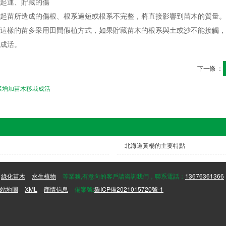
運、貯藏的傷
苗所造成的傷根、根系過短或根系不完整，將直接影響到苗木的質量。
這樣的苗多采用田間假植方式，如果貯藏苗木的根系與土或沙不能接觸，
成活。
下一條 ：
樣增加苗木移栽成活
北海道黃楊的主要特點
綠化苗木
水生植物
等業務,有意向的客戶請咨詢我們，聯系電話：
13676361366
站地圖
XML
商情信息
備案號:
魯ICP備2021015720號-1