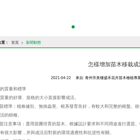
位置：
首頁
>
新聞動態
怎樣增加苗木移栽成
2021-04-22
來自:
青州市黃樓盛禾花卉苗木種植專
質量和標準
量的好壞、規格的大小直接影響成活。
苗標準：植株健壯、無病蟲害。根系發育良好，有較大和完整的根盤。枝
活的樹種。
苗注意事項：選用苗圃培育的苗木。根據設計要求和不同用途進行選苗。
有很大影響，并與成活后對新的環境適應性和抗逆性有關。