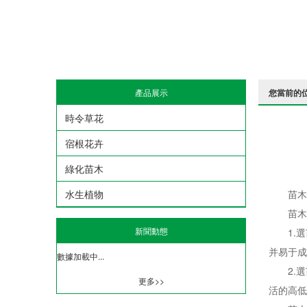
產品展示
您當前的
時令草花
宿根花卉
綠化苗木
水生植物
苗木的
苗木質
新聞動態
1.選
并易于成
數據加載中...
2.選
更多>>
活的高低