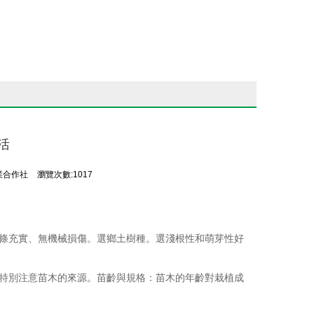
活
業合作社
瀏覽次數:1017
條充實、無機械損傷。選鄉土樹種。選淺根性和萌芽性好
特別注意苗木的來源。苗齡與規格：苗木的年齡對栽植成