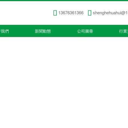
13676361366
shenghehuahui@1
于我們
新聞動態
公司圖冊
行業