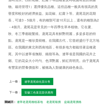
物。栽培管理1）選擇優良品種。這些品種一般具有很高的美
譽度和較好的經濟效益。如花椒、紅蘿卜等。鳶尾花的花期
長，可達3－5個月，有的種類可達10天以上，還有的種類為2
－4個月。鳶尾花是常見的一年四季生草本植物。它在夏、
秋、冬三季都能繁殖。鳶尾花具有鮮艷明麗，多姿多彩的特
點。鳶尾是一種珍貴樹種。在我國古代，它曾經盛行于北方地
區。在我國的東北和西南地區，有很多地方都栽培著這種鳶
尾。其中以遼寧省撫順、鐵嶺等為。遼寧省是我國的花卉之
鄉。它的花朵大小均勻、色澤艷麗，鮮紅而明亮。由于鳶尾具
有豐富的營養價值和，被稱為人類健康的綠色食品。
上一條 ：
遼寧鳶尾綠化苗出售
下一條 ：
安徽三色堇花苗供應商
關鍵詞：
遼寧老鳶尾種植基地
老鳶尾報價
盆栽鳶尾價格