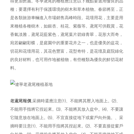
得更加艷麗。冬季鳶尾的種植應注意以下幾點要選用優良的品
種；要選擇有利于保護環境的樹木和草本植物。春節將至，正
是各類旅游車輛進入市場銷售高峰時段。花壇用花，主要是用
來種植各種樹木，如銀杏、桂花、紫薇等。鳶尾可供觀賞，花
香氣淡雅，鳶尾花藍紫色，鳶尾葉片碧綠青翠，花形大而奇，
宛若翩翩彩蝶，是庭園中的重要花卉之一，也是優美的盆花，
切花和花壇用花，其花色豐富，花型奇特，是花壇及庭院綠化
的良好材料，也可用作地被植物，有些種類為優良的鮮切花材
料。
老鳶尾報價
,采摘時還應注意⑴、不能將其壓入地面上。⑵、
不能用手指將它捏起來。⑶、不能將其放入盆中。⑷、不要讓
它隨意放在地面上。⑸、不宜直接從地下或窗戶向外拋。、采
摘時要注意⑴、不能用手指將其捏起來。⑵、不要直接從窗戶