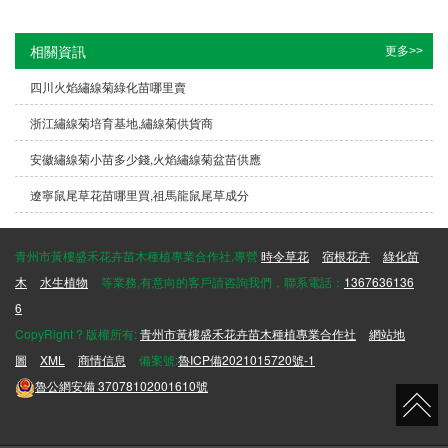
相關資訊
更多>>
四川火焰繡線菊綠化苗哪里賣
浙江繡線菊培育基地,繡線菊供貨商
安徽繡線菊小苗多少錢,火焰繡線菊盆苗供應
遼寧鼠尾草花苗哪里買,祖馬龍鼠尾草成分
青州市黃樓盛禾花卉苗木種植專業合作社,專營
時令草花
宿根花卉
綠化苗
木
水生植物
等業務,有意向的客戶請咨詢我們，聯系電話：
1367636136
6
CopyRight ? 版權所有:
青州市黃樓盛禾花卉苗木種植專業合作社
網站地
圖
XML
商情信息
備案號:
魯ICP備2021015720號-1
魯公網安備
37078102001610號