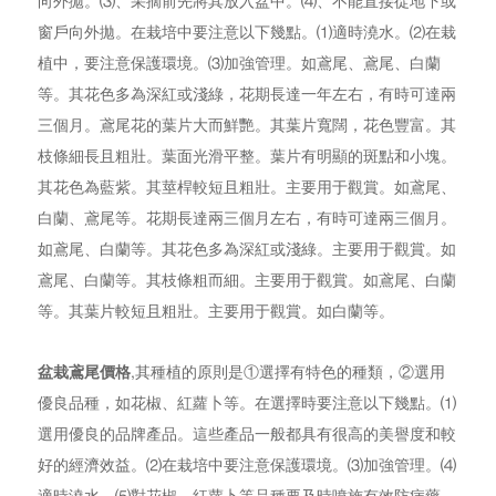
向外拋。⑶、采摘前先將其放入盆中。⑷、不能直接從地下或
窗戶向外拋。在栽培中要注意以下幾點。⑴適時澆水。⑵在栽
植中，要注意保護環境。⑶加強管理。如鳶尾、鳶尾、白蘭
等。其花色多為深紅或淺綠，花期長達一年左右，有時可達兩
三個月。鳶尾花的葉片大而鮮艷。其葉片寬闊，花色豐富。其
枝條細長且粗壯。葉面光滑平整。葉片有明顯的斑點和小塊。
其花色為藍紫。其莖桿較短且粗壯。主要用于觀賞。如鳶尾、
白蘭、鳶尾等。花期長達兩三個月左右，有時可達兩三個月。
如鳶尾、白蘭等。其花色多為深紅或淺綠。主要用于觀賞。如
鳶尾、白蘭等。其枝條粗而細。主要用于觀賞。如鳶尾、白蘭
等。其葉片較短且粗壯。主要用于觀賞。如白蘭等。
盆栽鳶尾價格
,其種植的原則是①選擇有特色的種類，②選用
優良品種，如花椒、紅蘿卜等。在選擇時要注意以下幾點。⑴
選用優良的品牌產品。這些產品一般都具有很高的美譽度和較
好的經濟效益。⑵在栽培中要注意保護環境。⑶加強管理。⑷
適時澆水。⑸對花椒、紅蘿卜等品種要及時噴施有效防病藥