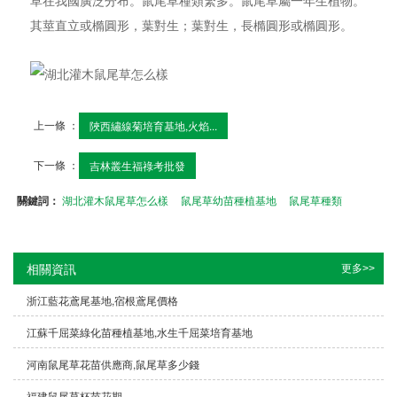
草在我國廣泛分布。鼠尾草種類繁多。鼠尾草屬一年生植物。
其莖直立或橢圓形，葉對生；葉對生，長橢圓形或橢圓形。
上一條 ：
陜西繡線菊培育基地,火焰...
下一條 ：
吉林叢生福祿考批發
關鍵詞：
湖北灌木鼠尾草怎么樣
鼠尾草幼苗種植基地
鼠尾草種類
相關資訊
更多>>
浙江藍花鳶尾基地,宿根鳶尾價格
江蘇千屈菜綠化苗種植基地,水生千屈菜培育基地
河南鼠尾草花苗供應商,鼠尾草多少錢
福建鼠尾草杯苗花期