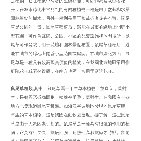
是植物，它在植被中有著的生態功能，可以作為盆栽或者花
卉，在城市綠化中常見到的有兩種植物一種是用于盆栽和水景
園林景點的樹木，另外一種則是用于盆栽或者花卉布置。鼠尾
草是公園的一景，鼠尾草種植后，還能在城市的綠地上開辟小
型花圃，可作為庭院、公園、小區的配套設施和休閑場所，鼠
尾草可作盆栽，用于花壇和園林景點布置，鼠尾草種植后，還
能在城市的綠地上開辟小型花圃或庭院。在城市綠化方面，鼠
尾草是一種具有較高觀賞價值的植物，在我國北方地區常用作
庭院花卉或園林景觀，在南方地區，常用于庭院花卉。
鼠尾草種類
,其中，鼠尾草屬一年生草本植物，莖直立，葉對
生，長橢圓形或橢圓形，植株被柔毛，葉對生。在我國有一些
地方已發現過鼠尾草種類。如浙江寧波地區發現的鼠尾草屬一
年生的草本植物。這是我國在動物園發現。據了解，這些鼠尾
草是由于人為因素引起的。鼠尾草是一種具有很強的作用的植
物，它具有生長快、抗病性強、耐熱性高和抗蟲等特點。鼠尾