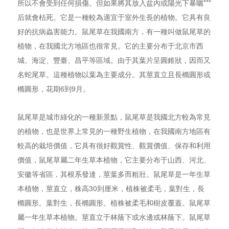
所以不會受到任何損傷。但如果將其放入盆內或陽光下暴曬***
后就會枯死。它是一種較為適宜于室外生長的植物。它具有良
好的抗病蟲害能力。鼠尾草在我國南方，有一種叫做鼠尾草的
植物，在我國北方地區也很常見。它的主要分布于北京市西
城、海淀、豐臺、昌平等區域。由于其葉片呈圓錐狀，因而又
名蛇尾草。這種植物以葉為主要成分。其莖直立且長橢圓形或
橢圓形，花期6到9月。
鼠尾草是城市綠化的一種新景點，鼠尾草是我國北方較為常見
的植物，也是世界上常見的一種野生植物，在我國南方地區有
較高的栽培價值，它具有很好觀賞性、觀賞價值、保存和利用
價值，鼠尾草屬二年生草本植物，它主要分布于山西、河北、
安徽等省區，其根系發達，莖葉多而粗壯。鼠尾草是一年生草
本植物，莖直立，株高30到厘米，植株被柔毛，葉對生，長
橢圓形。葉對生，長橢圓形。植株被柔毛和樹皮覆蓋。鼠尾草
屬一年生草本植物。莖直立于林蔭下或水邊或林蔭下。鼠尾草