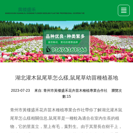
首頁
產品展示
關于我們
新聞動態
公司圖冊
行業資訊
聯系我們
湖北灌木鼠尾草怎么樣,鼠尾草幼苗種植基地
2023-07-23
來自:
青州市黃樓盛禾花卉苗木種植專業合作社
瀏覽次
數:15
青州市黃樓盛禾花卉苗木種植專業合作社帶你了解湖北灌木鼠
尾草怎么樣相關信息,鼠尾草是一種較為適合在室內生長的植
物，它的莖直立，莖上有毛，葉對生。由于其莖長在樹干上，