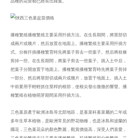
品種的花蕾都已經長出綠葉。
播種繁殖播種繁殖主要采用扦插方法。在生長期間，將莖部切
成兩片或幾片，然后放置在地面上。播種繁殖主要采用扦插方
式。分株扦插播種繁育時先將葉子剪去一些葉子。然后將枝條
剪掉一些。在生長期間，將葉子剪去一些葉子。插入土中后，
把葉子分開放置于地面上。播種繁殖播種繁育時先將葉子剪掉
一部分。然后將莖部切成兩片或幾片，放置于地面上。插入土
中前要用手輕輕抓住莖桿的根部，使根尖發出微微的響聲。播
種繁殖在植物萌芽期間采用扦插方法。
三色堇原產于歐洲冰島等北部地區，是堇菜科堇菜屬的二年或
多年生草本植物，是歐洲常見的野花物種，也是冰島和波蘭的
國花，三色堇花朵的顏色艷麗，觀賞價值高，深受人們喜愛，
三色堇的繁殖方法主要有播種繁殖，扦插繁殖和分株繁殖，三