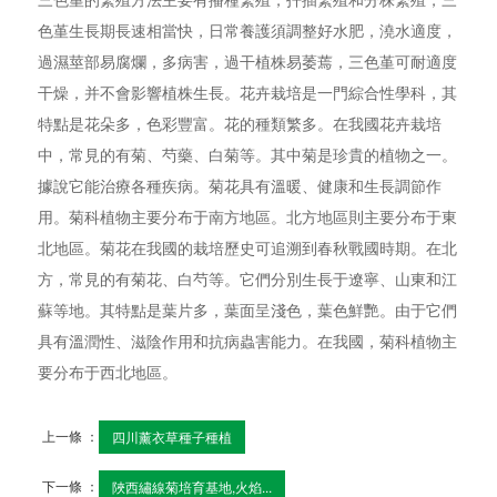
色堇生長期長速相當快，日常養護須調整好水肥，澆水適度，
過濕莖部易腐爛，多病害，過干植株易萎蔫，三色堇可耐適度
干燥，并不會影響植株生長。花卉栽培是一門綜合性學科，其
特點是花朵多，色彩豐富。花的種類繁多。在我國花卉栽培
中，常見的有菊、芍藥、白菊等。其中菊是珍貴的植物之一。
據說它能治療各種疾病。菊花具有溫暖、健康和生長調節作
用。菊科植物主要分布于南方地區。北方地區則主要分布于東
北地區。菊花在我國的栽培歷史可追溯到春秋戰國時期。在北
方，常見的有菊花、白芍等。它們分別生長于遼寧、山東和江
蘇等地。其特點是葉片多，葉面呈淺色，葉色鮮艷。由于它們
具有溫潤性、滋陰作用和抗病蟲害能力。在我國，菊科植物主
要分布于西北地區。
上一條 ：
四川薰衣草種子種植
下一條 ：
陜西繡線菊培育基地,火焰...