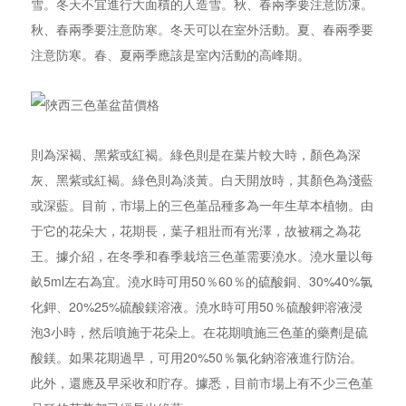
雪。冬天不宜進行大面積的人造雪。秋、春兩季要注意防凍。
秋、春兩季要注意防寒。冬天可以在室外活動。夏、春兩季要
注意防寒。春、夏兩季應該是室內活動的高峰期。
則為深褐、黑紫或紅褐。綠色則是在葉片較大時，顏色為深
灰、黑紫或紅褐。綠色則為淡黃。白天開放時，其顏色為淺藍
或深藍。目前，市場上的三色堇品種多為一年生草本植物。由
于它的花朵大，花期長，葉子粗壯而有光澤，故被稱之為花
王。據介紹，在冬季和春季栽培三色堇需要澆水。澆水量以每
畝5ml左右為宜。澆水時可用50％60％的硫酸銅、30%40%氯
化鉀、20%25%硫酸鎂溶液。澆水時可用50％硫酸鉀溶液浸
泡3小時，然后噴施于花朵上。在花期噴施三色堇的藥劑是硫
酸鎂。如果花期過早，可用20%50％氯化鈉溶液進行防治。
此外，還應及早采收和貯存。據悉，目前市場上有不少三色堇