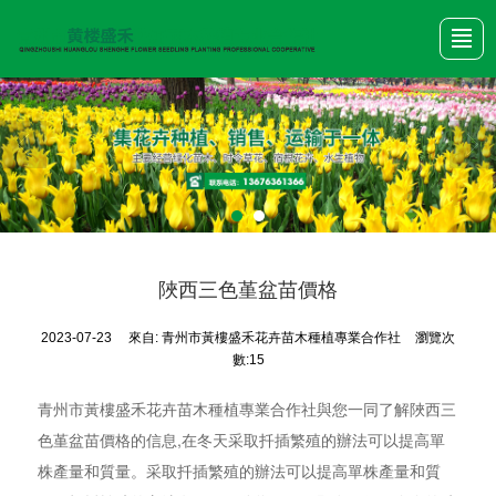
首頁
產品展示
關于我們
新聞動態
公司圖冊
行業資訊
聯系我們
陜西三色堇盆苗價格
2023-07-23
來自:
青州市黃樓盛禾花卉苗木種植專業合作社
瀏覽次
數:15
青州市黃樓盛禾花卉苗木種植專業合作社與您一同了解陜西三
色堇盆苗價格的信息,在冬天采取扦插繁殖的辦法可以提高單
株產量和質量。采取扦插繁殖的辦法可以提高單株產量和質