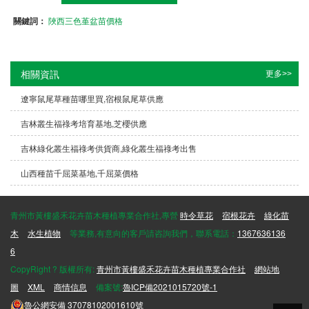
關鍵詞：
陜西三色堇盆苗價格
相關資訊
更多>>
遼寧鼠尾草種苗哪里買,宿根鼠尾草供應
吉林叢生福祿考培育基地,芝櫻供應
吉林綠化叢生福祿考供貨商,綠化叢生福祿考出售
山西種苗千屈菜基地,千屈菜價格
青州市黃樓盛禾花卉苗木種植專業合作社,專營
時令草花
宿根花卉
綠化苗
木
水生植物
等業務,有意向的客戶請咨詢我們，聯系電話：
1367636136
6
CopyRight ? 版權所有:
青州市黃樓盛禾花卉苗木種植專業合作社
網站地
圖
XML
商情信息
備案號:
魯ICP備2021015720號-1
魯公網安備
37078102001610號