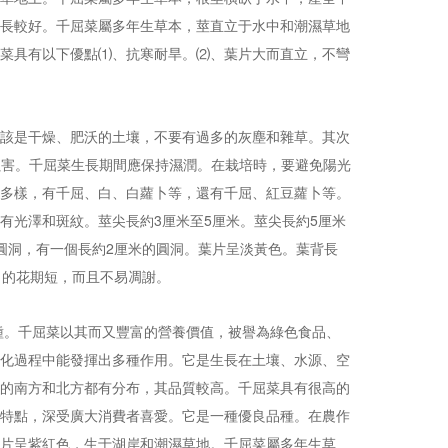
長較好。千屈菜屬多年生草本，莖直立于水中和潮濕草地
菜具有以下優點⑴、抗寒耐旱。⑵、葉片大而直立，不彎
該是干燥、肥沃的土壤，不要有過多的灰塵和雜草。其次
蟲害。千屈菜生長期間應保持濕潤。在栽培時，要避免陽光
多樣，有千屈、白、白蘿卜等，還有千屈、紅豆蘿卜等。
有光澤和斑紋。莖尖長約3厘米至5厘米。莖尖長約5厘米
圓洞，有一個長約2厘米的圓洞。葉片呈淡黃色。葉背長
出的花期短，而且不易凋謝。
種。千屈菜以其而又豐富的營養價值，被譽為綠色食品、
化過程中能發揮出多種作用。它是生長在土壤、水源、空
的南方和北方都有分布，其品質較高。千屈菜具有很高的
特點，深受廣大消費者喜愛。它是一種優良品種。在農作
片呈紫紅色，生于湖岸和潮濕草地。千屈菜屬多年生草