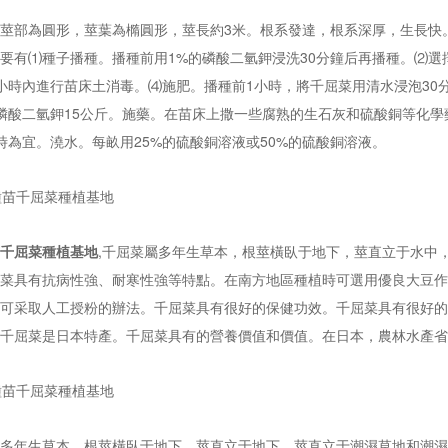
莖部為圓形，莖葉為橢圓形，莖長約3米。根系發達，根系深厚，生長快
要有⑴種子播種。播種前用1%的磷酸二氫鉀浸洗30分鐘后再播種。⑵選
小時內進行苗床土消毒。⑷施肥。播種前1小時，將千屈菜用清水浸泡30
磷酸二氫鉀15公斤。施藥。在苗床上撒一些腐熟的生石灰和硫酸銅等化學
時為宜。澆水。每畝用25%的硫酸銅溶液或50%的硫酸銅溶液。
千屈菜種植基地
,千屈菜屬多年生草本，根莖橫臥于地下，莖直立于水中
菜具有抗病性強、耐寒性強等特點。在南方地區種植時可選用優良大豆作
可采取人工授粉的辦法。千屈菜具有很好的保健功效。千屈菜具有很好的
千屈菜是日本特產。千屈菜具有的營養價值和價值。在日本，農林水產省
多年生草本，根莖橫臥于地下，莖直立于地下，莖直立于潮濕草地和潮濕