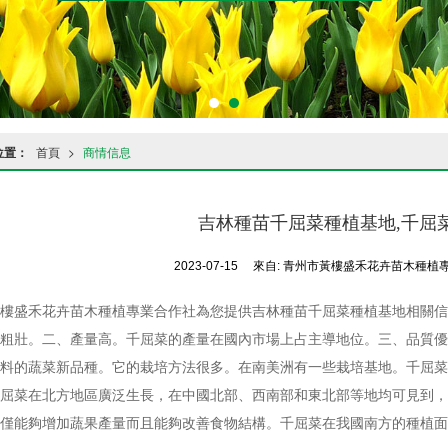
位置：
首頁
>
商情信息
吉林種苗千屈菜種植基地,千屈
2023-07-15
來自:
青州市黃樓盛禾花卉苗木種植
樓盛禾花卉苗木種植專業合作社為您提供吉林種苗千屈菜種植基地相關信
粗壯。二、產量高。千屈菜的產量在國內市場上占主導地位。三、品質優
料的蔬菜新品種。它的栽培方法很多。在南美洲有一些栽培基地。千屈菜
屈菜在北方地區廣泛生長，在中國北部、西南部和東北部等地均可見到，
僅能夠增加蔬果產量而且能夠改善食物結構。千屈菜在我國南方的種植面