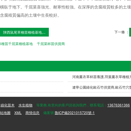
橫臥于地下。千屈菜喜強光、耐寒性較強。在深厚的含腐殖質較多的土壤
含腐殖質偏高的土壤中生長較好。
下一條 ：
陜西鼠尾草種苗種植基地,...
林種苗千屈菜種植基地
千屈菜杯苗供貨商
河南薰衣草杯苗養護,羽葉薰衣草種植
遼寧公園綠化歐石竹供貨商,歐石竹穴
綠化苗木
水生植物
等業務,有意向的客戶請咨詢我們，聯系電話：
13676361366
站地圖
XML
商情信息
備案號:
魯ICP備2021015720號-1