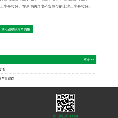
上生長較好。在深厚的含腐殖質較少的土壤上生長較好。
浙江宿根鼠尾草價格
更多>>
方法
盤苗供貨商
掃一掃訪問移動端