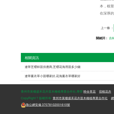
本，根莖
在深厚的
上一條 ：
關鍵詞：
吉
相關資訊
遼寧芝櫻杯苗供應商,芝櫻花海用苗多少錢
遼寧薰衣草小苗哪家好,花海薰衣草哪家好
青州市黃樓盛禾花卉苗木種植專業合作社,專營
時令草花
宿根花卉
CopyRight ? 版權所有:
青州市黃樓盛禾花卉苗木種植專業合作社
網
魯公網安備
37078102001610號