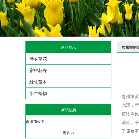
產品展示
您當前的
時令草花
宿根花卉
綠化苗木
水生植物
青州市黃
光澤，莖
新聞動態
植物為原
數據加載中...
寒性。千
千屈菜不
更多>>