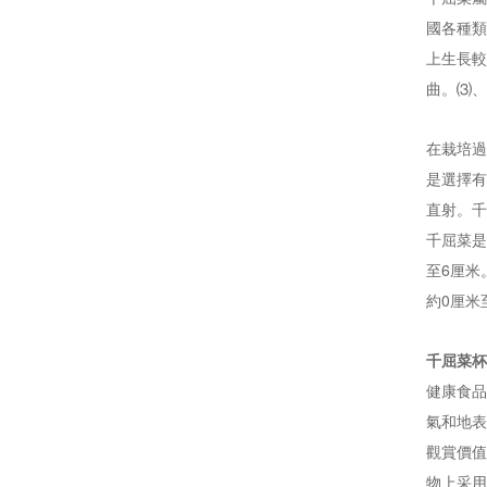
國各種類
上生長較
曲。⑶、
在栽培過
是選擇有
直射。千
千屈菜是
至6厘米
約0厘米
千屈菜杯
健康食品
氣和地表
觀賞價值
物上采用