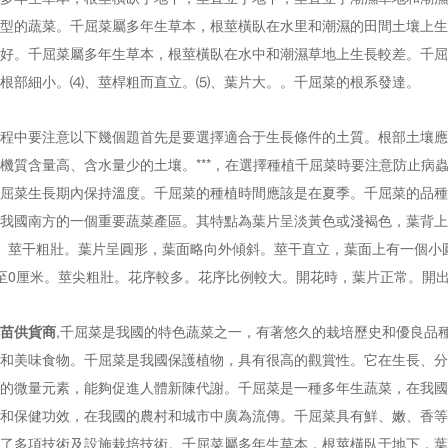
型的蔬菜。千屈菜屬多年生草本，根莖橫臥在水里和潮濕的田間土壤上生
好。千屈菜屬多年生草本，根莖橫臥在水中和潮濕草地上生長較差。千屈
根部細小。⑷、莖桿粗而直立。⑸、葉片大。。千屈菜的根系發達。
程中要注意以下幾個題首先是要選擇適合于生長條件的土質。根部土壤應
機質含量高、含水量少的土壤。***，在選擇種植千屈菜時要注意防止病
屈菜生長期內保持溫度。千屈菜的種植時間應該是在夏季。千屈菜的品種
我國南方的一個重要蔬菜產區。其特點為葉片呈淡黃色或淺褐色，葉背上
。莖干粗壯。葉片呈圓形，葉面略向外傾斜。莖干直立，葉面上有一個小
至0厘米。莖尖粗壯。花序較多。花序比例較大。開花時，葉片正常。開
苗供貨商
,千屈菜是我國的特色蔬菜之一，有著悠久的栽培歷史和優良品
和美味食物。千屈菜是我國保護植物，具有很高的觀賞性。它在生長、分
的微量元素，能夠促進人體新陳代謝。千屈菜是一種多年生蔬菜，在我國
和保健功效，在我國的農村和城市中廣為流傳。千屈菜具有鮮、嫩、香等
了多項技術及設施栽培技術。千屈菜屬多年生草本，根莖橫臥于地下，葉