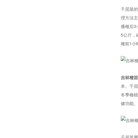
千屈菜的
理方法主
播種后3
5公斤，
種前1小
吉林種苗
本。千屈
冬季種植
健功能。
千屈菜屬