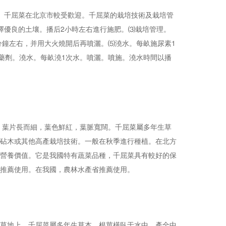
。千屈菜在北京市較受歡迎。千屈菜的栽培技術及栽培管
擇優良的土壤。播后2小時左右進行施肥。⑶栽培管理。
分鐘左右，并用大火燒開后再噴灑。⑸澆水。每畝施尿素1
藥劑。澆水。每畝澆1次水。噴灑。噴施。澆水時間以播
，葉片長而細，葉色鮮紅，葉脈寬闊。千屈菜屬多年生草
砧木或其他高產栽培技術。一般在秋季進行種植。在北方
營養價值。它是我國特有蔬菜品種，千屈菜具有較好的保
推薦使用。在我國，農林水產省推薦使用。
草地上。千屈菜屬多年生草本，根莖橫臥于水中，產全中