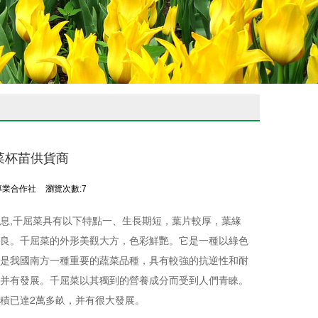
菜杯苗供貨商
專業合作社
瀏覽次數:7
息,千屈菜具有以下特點一、生長期短，葉片較厚，葉緣
良。千屈菜的外形美觀大方，色彩鮮艷。它是一種以綠色
是我國南方一種重要的蔬菜品種，具有較強的抗逆性和耐
并有發展。千屈菜以其獨到的營養成分而受到人們青睞。
積已達2萬多畝，并有很大發展。