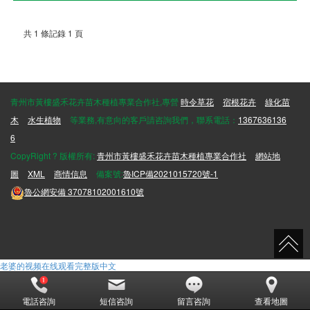
共 1 條記錄 1 頁
青州市黃樓盛禾花卉苗木種植專業合作社,專營
時令草花
宿根花卉
綠化苗
木
水生植物
等業務,有意向的客戶請咨詢我們，聯系電話：
1367636136
6
CopyRight ? 版權所有:
青州市黃樓盛禾花卉苗木種植專業合作社
網站地
圖
XML
商情信息
備案號:
魯ICP備2021015720號-1
魯公網安備
37078102001610號
老婆的视频在线观看完整版中文
電話咨詢
短信咨詢
留言咨詢
查看地圖